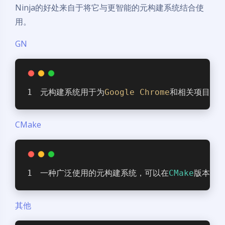
Ninja的好处来自于将它与更智能的元构建系统结合使
用。
GN
元构建系统用于为
Google
Chrome
和相关项目（
v
CMake
一种广泛使用的元构建系统，可以在
CMake
版本
2.8
其他