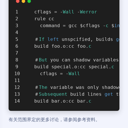
    cflags = -
Wall
 -
Werror
    rule cc
      command = gcc $cflags -
c
 $
in
 -
    ＃
If
left
 unspcified, builds 
get
 
    build foo.o:cc foo.
c
    ＃
But
 you can shadow variables li
    build special.o:cc special.
c
      cflags = -
Wall
    ＃
The
 variable was only shadowed 
    ＃
Subsequent
 build lines 
get
 the 
    build bar.o:cc bar.
c
有关范围界定的更多讨论，请参阅参考资料。