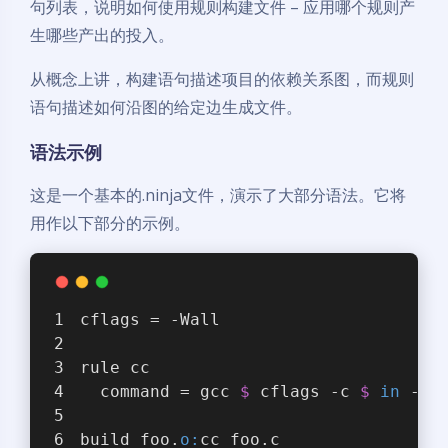
句列表，说明如何使用规则构建文件 – 应用哪个规则产
生哪些产出的投入。
从概念上讲，构建语句描述项目的依赖关系图，而规则
语句描述如何沿图的给定边生成文件。
语法示例
这是一个基本的.ninja文件，演示了大部分语法。它将
用作以下部分的示例。
cflags = -Wall
rule cc
  command = gcc 
$ 
cflags -c 
$ 
in
 -o 
build foo.
o:
cc foo.c