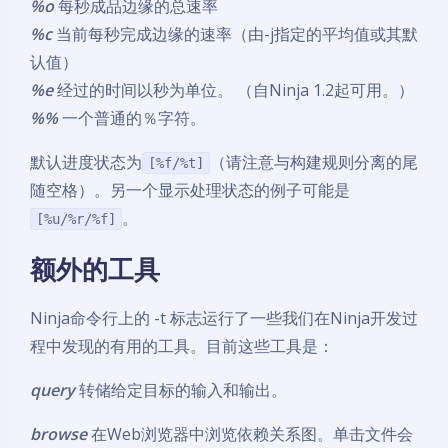
%o
每秒成品边缘的总速率
%c
当前每秒完成边缘的速率（由-j指定的平均值或其默
认值）
%e
经过的时间以秒为单位。 （自Ninja 1.2起可用。）
%%
一个普通的％字符。
默认进度状态为
（请注意与构建规则分离的尾
[%f/%t]
随空格）。另一个显示处理状态的例子可能是
。
[%u/%r/%f]
额外的工具
Ninja命令行上的 -t 标志运行了一些我们在Ninja开发过
程中发现的有用的工具。目前这些工具是：
query
转储给定目标的输入和输出。
browse
在Web浏览器中浏览依赖关系图。单击文件会