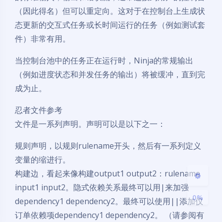
（因此得名）但可以重定向。这对于在控制台上生成状
态更新的交互式任务或长时间运行的任务（例如测试套
件）非常有用。
当控制台池中的任务正在运行时，Ninja的常规输出
（例如进度状态和并发任务的输出）将被缓冲，直到完
成为止。
夜间模式
忍者文件参考
文件是一系列声明。声明可以是以下之一：
Sans Serif
Serif
规则声明，以规则rulename开头，然后有一系列定义
浅阴影
深阴影
变量的缩进行。
构建边，看起来像构建output1 output2：rulename
关闭
日落
暗化
灰度
input1 input2。隐式依赖关系最终可以用|来加强
0%
dependency1 dependency2。最终可以使用||添加仅
订单依赖项dependency1 dependency2。 （请参阅有