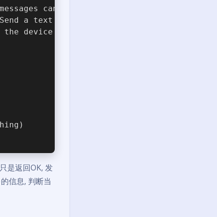
messages can be sent/received
Send a text message.
 the device (or network)
hing)
是返回OK, 发
的信息, 判断当