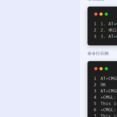
1.
 AT+
2.
 串
3.
 AT+
命令行示例:
AT+CMG
OK
AT+CMG
+CMGL:
This i
+CMGL:
This i