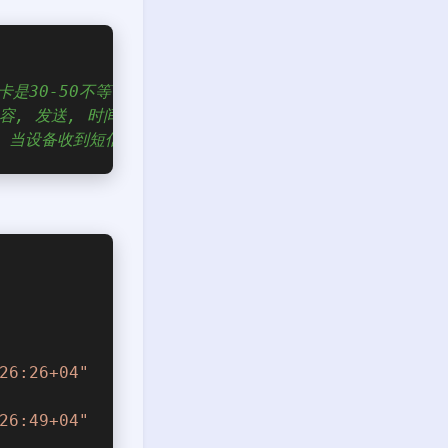
卡是30-50不等
内容, 发送, 时间等等几部分组成.
的, 当设备收到短信时, 串口会返回一串字符
26:26+04"
26:49+04"