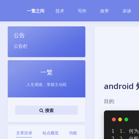
技术
写作
效率
杂谈
一繁之间
公告
公告栏
一繁
andro
人生艰难，掌握主动权
目的:
搜索
1.
 何为
文章目录
站点概览
功能
2.
 分