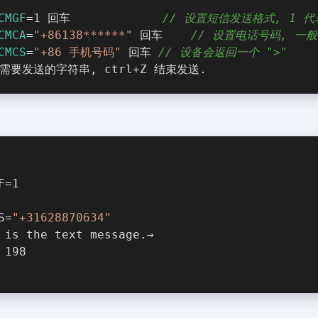
CMGF
=
1
 回车             
// 设置短信发送格式, 1 代
CMCA
=
"+86138******"
 回车    
// 设置电话号码, 一
CMCS
=
"+86 手机号码"
 回车 
// 设备会返回一个 ">"
需要发送的字符串, ctrl+Z 结束发送.
F=1
S=
"+31628870634"
 is the text message.→
 198