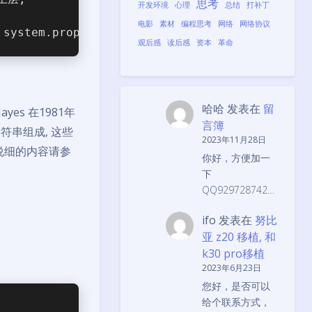
思考
开发环境
心理
总结
打补丁
电影
素材
编程思考
网络
网络协议
ystem.prop
观后感
读后感
资本
革命
哈哈
发表在
留
Hayes 在1981年
言簿
符串组成, 这些
2023年11月28日
更说细的内容请参
你好，方便加一
下
QQ929728742…
ifo
发表在
努比
亚 z20 移植, 和
k30 pro移植
2023年6月23日
您好，是否可以
给个联系方式，