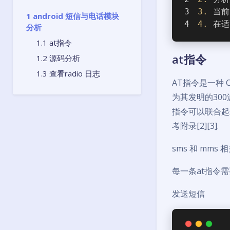
3.
 当
android 短信与电话模块
4.
 在适
分析
at指令
at指令
源码分析
查看radio 日志
AT指令是一种 Com
为其发明的30
指令可以联合起
考附录[2][3].
sms 和 mms
每一条at指令
发送短信