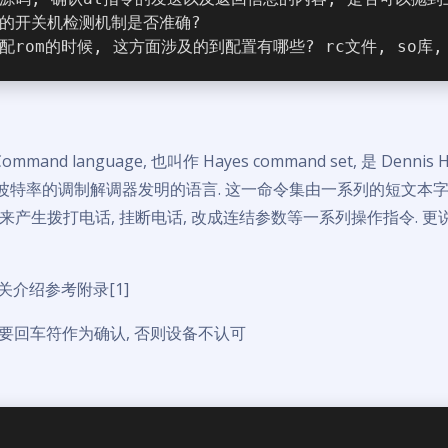
前的开关机检测机制是否准确?
配rom的时候, 这方面涉及的到配置有哪些? rc文件, so库, s
mand language, 也叫作 Hayes command set, 是 Dennis 
0波特率的调制解调器发明的语言. 这一命令集由一系列的短文本字
来产生拨打电话, 挂断电话, 改成连结参数等一系列操作指令. 
 相关介绍参考附录[1]
需要回车符作为确认, 否则设备不认可