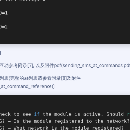
D=1
D=2
]
参考附录[7], 以及附件pdf(sending_sms_at_commands.pdf
列表(完整的at列表请参看附录[8]及附件
_at_command_reference)):
heck to see 
if
 the module is active. Should 
r
G? – Is the module registered to the network?
S? – What network is the module registered?