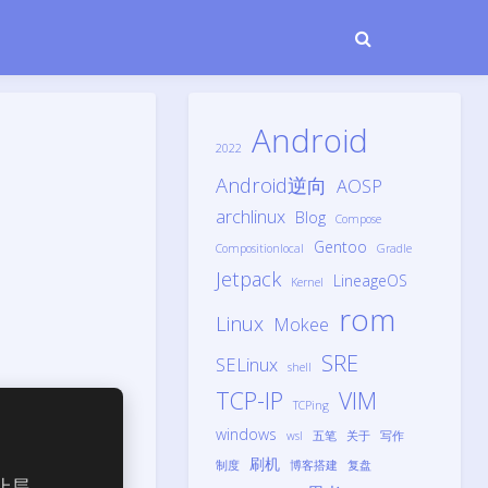
Android
2022
Android逆向
AOSP
archlinux
Blog
Compose
Gentoo
Compositionlocal
Gradle
Jetpack
LineageOS
Kernel
rom
Linux
Mokee
SRE
SELinux
shell
TCP-IP
VIM
TCPing
windows
wsl
五笔
关于
写作
刷机
制度
博客搭建
复盘
上层,