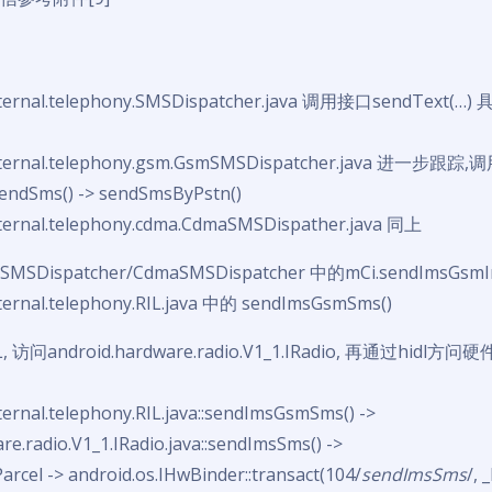
internal.telephony.SMSDispatcher.java 调用接口sendText
internal.telephony.gsm.GsmSMSDispatcher.java 进一步跟踪
sendSms() -> sendSmsByPstn()
nternal.telephony.cdma.CdmaSMSDispather.java 同上
Dispatcher/CdmaSMSDispatcher 中的mCi.sendImsGs
nternal.telephony.RIL.java 中的 sendImsGsmSms()
访问android.hardware.radio.V1_1.IRadio, 再通过hidl方
ternal.telephony.RIL.java::sendImsGsmSms() ->
re.radio.V1_1.IRadio.java::sendImsSms() ->
arcel -> android.os.IHwBinder::transact(104/
sendImsSms
/, 