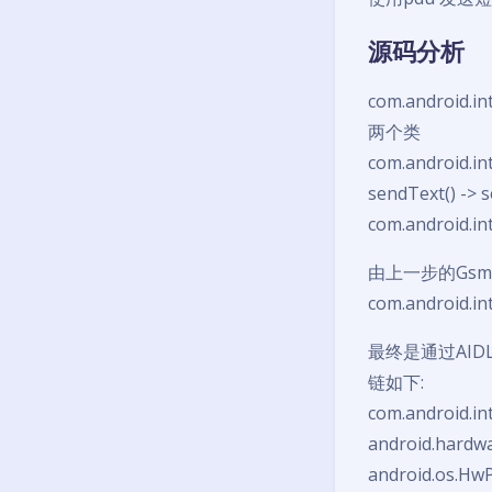
源码分析
com.android.
两个类
com.android.
sendText() -> 
com.android.i
由上一步的GsmSMS
com.android.i
最终是通过AIDL, 
链如下:
com.android.in
android.hardwa
android.os.HwP