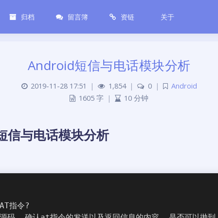
归档
留言簿
资链
关于
Android短信与电话模块分析
2019-11-28 17:51
|
1,854
|
0
|
Android
1605 字
|
10 分钟
id 短信与电话模块分析
AT指令?
析源码, 确认at指令的发送以及返回信息的内容, 是否可以抛到