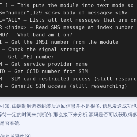
F=1 – This puts the module into text mode so 
S=”number”,129 <cr>< body of message> <1A> – 
L=”ALL” – Lists all text messages that are on
R=<index> – Read SMS message at index number
ND? – What band am I on?
I – Get the IMSI number from the module
 – Check the signal strength
 – Get IMEI number
N – Get service provider name
ID – Get CCID number from SIM
M – SIM card restricted access (still researc
M – Generic SIM access (still researching)
可知, 由调制解调器封装后返回信息并不是很多, 信息发送成功也只
过等待一定的时间来判断的. 那么接下来分析,源码是否可以获取得多
是否准确.
信参考附件[9]