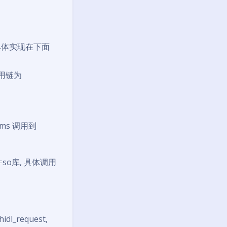
(…) 具体实现在下面
,调用链为
mIms 调用到
问硬件so库, 具体调用
_hidl_request,