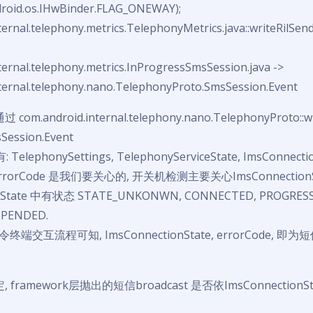
ndroid.os.IHwBinder.FLAG_ONEWAY);
ternal.telephony.metrics.TelephonyMetrics.java::writeRilSe
ternal.telephony.metrics.InProgressSmsSession.java ->
ternal.telephony.nano.TelephonyProto.SmsSession.Event
om.android.internal.telephony.nano.TelephonyProto::
ssion.Event
elephonySettings, TelephonyServiceState, ImsConnectio
[], errorCode 是我们要关心的, 开关机检测主要关心ImsConnectionS
onState 中有状态 STATE_UNKONWN, CONNECTED, PROGRESS
SPENDED.
端交互流程可知, ImsConnectionState, errorCode, 
 framework层抛出的短信broadcast 是否依ImsConnectionS