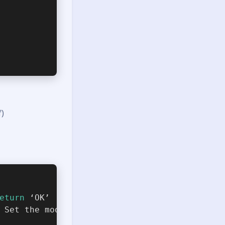
)
eturn
 ‘OK’
 Set the mode first: AT+CREG=2