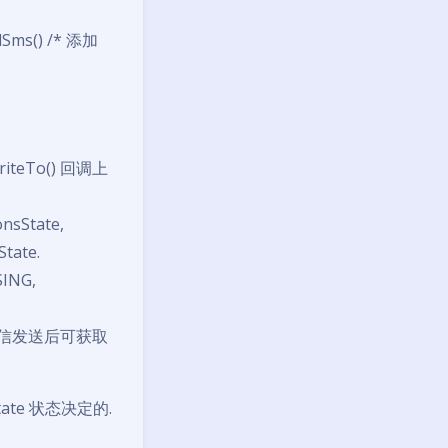
ndSms() /* 添加
writeTo() 回调上
nsState,
tate.
ING,
即为短信发送后可获取
tate 状态决定的.