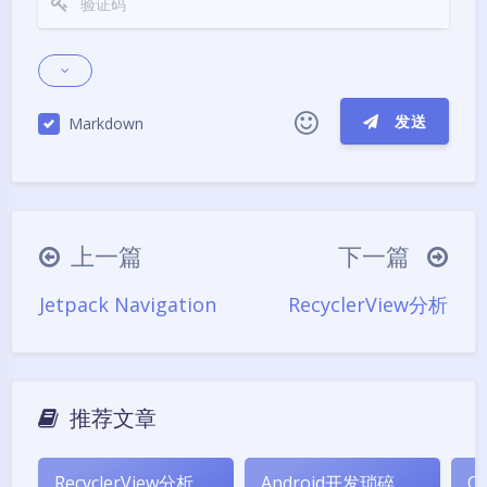
发送
Markdown
|´・ω・)ノ
ヾ(≧∇≦*)ゝ
(☆ω☆)
（╯‵□′）╯︵┴─┴
￣﹃￣
(/ω＼)
上一篇
下一篇
∠( ᐛ 」∠)＿
(๑•̀ㅁ•́ฅ)
→_→
Jetpack Navigation
RecyclerView分析
୧(๑•̀⌄•́๑)૭
٩(ˊᗜˋ*)و
(ノ°ο°)ノ
(´இ皿இ｀)
⌇●﹏●⌇
(ฅ´ω`ฅ)
(╯°A°)╯︵○○○
φ(￣∇￣o)
推荐文章
ヾ(´･ ･｀｡)ノ"
( ง ᵒ̌皿ᵒ̌)ง⁼³₌₃
(ó﹏ò｡)
Σ(っ °Д °;)っ
( ,,´･ω･)ﾉ"(´っω･｀｡)
RecyclerView分析
Android开发琐碎
Co