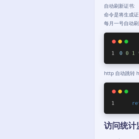
自动刷新证书:
命令是将生成
每月一号自动刷
0
0
1
 
http 自动跳转 ht
re
访问统计