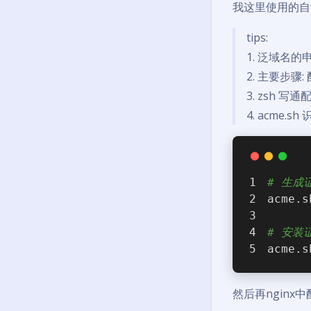
我这里使用的自动
tips:
1. 泛域名的
2. 主要步骤: 
3. zsh 
4. acme.
# 生成
acme.s
# 安装
acme.s
然后再nginx中配置