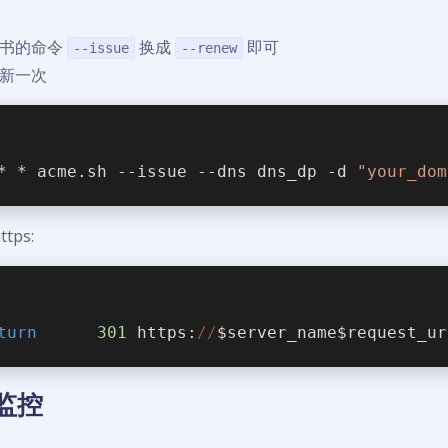
证书的命令
换成
即可
--issue
--renew
新一次
* * acme.sh --issue --dns dns_dp -d 
"your_dom
tps:
turn
301
 https:
//
$server_name$request_ur
监控