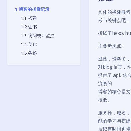
博客的折腾记录
具体的搭建教程
搭建
考与关键点吧。
证书
折腾了hexo, h
访问统计监控
美化
主要考虑点:
备份
成熟，资料多，
对blog而言，
提供了 api, 结
流畅的
博客的核心是文
很低。
服务器，域名，linu
能的学习与搭建
后续有时间再慢