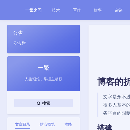
技术
写作
效率
杂谈
一繁之间
公告
公告栏
一繁
博客的
人生艰难，掌握主动权
文字是永不过
搜索
很多人基本的
各平台的限
文章目录
站点概览
功能
搭建