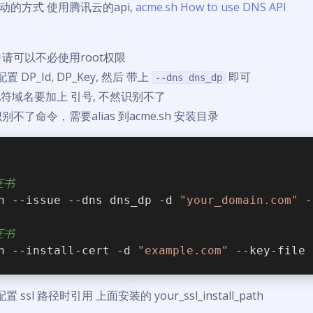
的方式 使用腾讯云的api,
acme.sh How to use DNS API
申请可以不必使用root权限
配置 DP_Id, DP_Key, 然后 带上
即可
--dns dns_dp
写通配符域名要加上 引号, 不然识别不了
sh 识别不了命令，需要alias 到acme.sh 安装目录
证书
h --issue --dns dns_dp -d 
"your_domain.com"
 -
证书
h --install-cert -d 
"example.com"
 --key-file 
 ssl 路径时引用 上面安装的 your_ssl_install_path