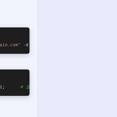
ain.com"
 -d 
"*.your_domain.com"
i;      
# 这是nginx最新支持的写法