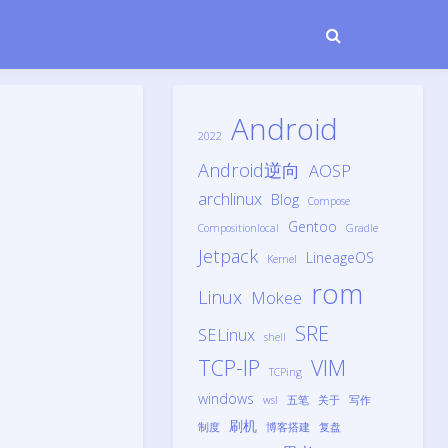
Android
2022
Android逆向
AOSP
archlinux
Blog
Compose
Gentoo
Compositionlocal
Gradle
Jetpack
LineageOS
Kernel
rom
Linux
Mokee
SRE
SELinux
shell
TCP-IP
VIM
TCPing
windows
wsl
五笔
关于
写作
刷机
制度
博客搭建
复盘