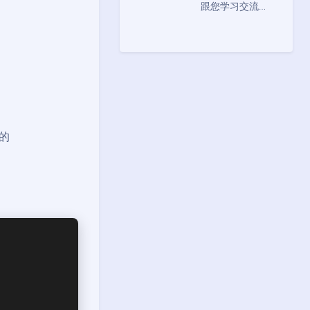
跟您学习交流…
的