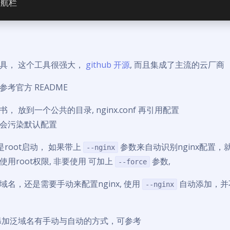
导航栏
h 工具， 这个工具很强大，
github 开源
, 而且集成了主流的云厂商
装参考官方 README
证书， 放到一个公共的目录, nginx.conf 再引用配置
会污染默认配置
是root启动， 如果带上
参数来自动识别nginx配置，就必
--nginx
推荐使用root权限, 非要使用 可加上
参数,
--force
名，还是需要手动来配置nginx, 使用
自动添加，并
--nginx
sh 添加泛域名有手动与自动的方式，可参考