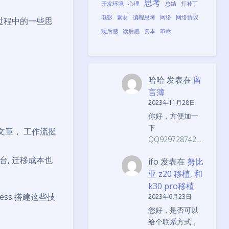
思考
开发环境
心理
总结
打补丁
电影
素材
编程思考
网络
网络协议
过程中的一些思
观后感
读后感
资本
革命
哈哈
发表在
留
言簿
2023年11月28日
你好，方便加一
下
表文章， 工作流挺
QQ929728742…
台, 迁移成本也
ifo
发表在
努比
亚 z20 移植, 和
k30 pro移植
dpress 搭建这些技
2023年6月23日
您好，是否可以
给个联系方式，