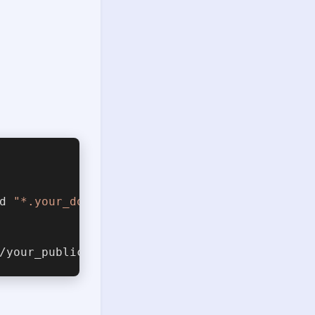
d 
"*.your_domain.com"
/your_public_path/your_domain.com.key --full