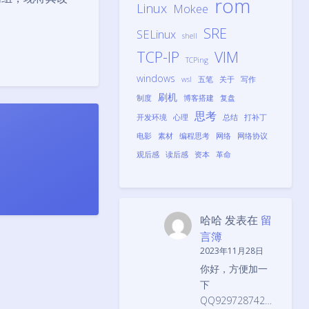
rom
Linux
Mokee
SRE
SELinux
shell
TCP-IP
VIM
TCPing
windows
wsl
五笔
关于
写作
刷机
制度
博客搭建
复盘
思考
开发环境
心理
总结
打补丁
电影
素材
编程思考
网络
网络协议
观后感
读后感
资本
革命
哈哈
发表在
留
言簿
2023年11月28日
你好，方便加一
下
夜间模式
QQ929728742…