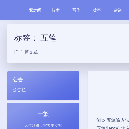
技术
写作
效率
杂谈
一繁之间
标签：
五笔
1 篇文章
公告
公告栏
一繁
fcitx 五笔输入法
人生艰难，掌握主动权
五笔(large)