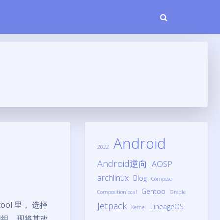
Android
2022
Android逆向
AOSP
archlinux
Blog
Compose
Gentoo
Compositionlocal
Gradle
tool 里， 选择
Jetpack
LineageOS
Kernel
好多词组，现将其改