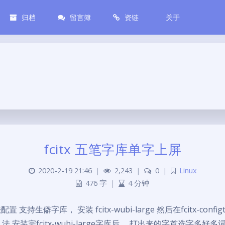
归档
留言簿
资链
关于
fcitx 五笔字库单字上屏
2020-2-19 21:46
|
2,243
|
0
|
Linux
476 字
|
4 分钟
配置 支持生僻字库， 安装 fcitx-wubi-large 然后在fcitx-config
 输入法 安装完fcitx-wubi-large字库后， 打出来的字首选字多