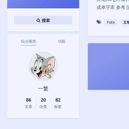
成单字库 参考 [配置f
搜索
Fcitx
五
站点概览
功能
一繁
86
20
82
文章
分类
标签