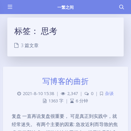
一繁之间
标签：
思考
3 篇文章
写博客的曲折
2021-8-10 15:38
|
2,347
|
0
|
杂谈
1363 字
|
6 分钟
复盘 一直再说复盘很重要， 可是真正到实践中，就
经常迷失。 有两个主要的因素: 急攻近利而导致的焦