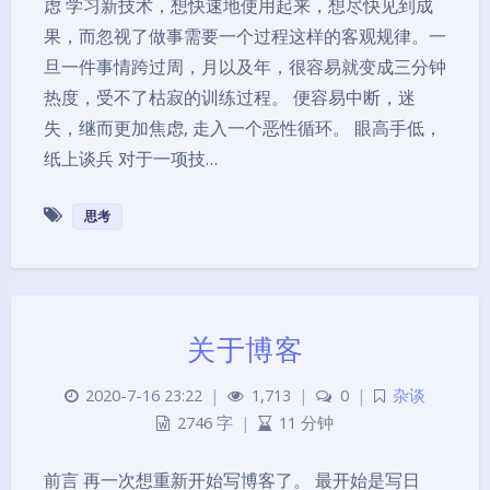
虑 学习新技术，想快速地使用起来，想尽快见到成
果，而忽视了做事需要一个过程这样的客观规律。一
旦一件事情跨过周，月以及年，很容易就变成三分钟
热度，受不了枯寂的训练过程。 便容易中断，迷
失，继而更加焦虑, 走入一个恶性循环。 眼高手低，
纸上谈兵 对于一项技…
思考
关于博客
2020-7-16 23:22
|
1,713
|
0
|
杂谈
2746 字
|
11 分钟
前言 再一次想重新开始写博客了。 最开始是写日