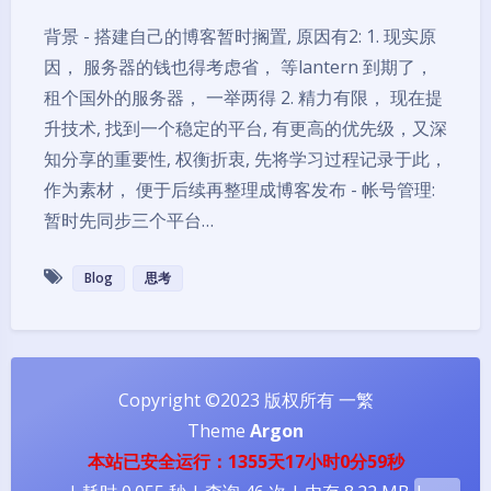
背景 - 搭建自己的博客暂时搁置, 原因有2: 1. 现实原
因， 服务器的钱也得考虑省， 等lantern 到期了，
租个国外的服务器， 一举两得 2. 精力有限， 现在提
升技术, 找到一个稳定的平台, 有更高的优先级，又深
知分享的重要性, 权衡折衷, 先将学习过程记录于此，
作为素材， 便于后续再整理成博客发布 - 帐号管理:
暂时先同步三个平台…
Blog
思考
夜间模式
Sans Serif
Serif
Copyright ©2023 版权所有 一繁
浅阴影
深阴影
Theme
Argon
本站已安全运行：1355天17小时1分0秒
关闭
日落
暗化
灰度