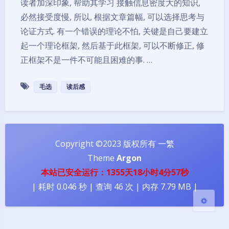
读者加深印象, 帮助其学习 接触信息密度大的知识,
必然接受度慢, 所以, 根据文章篇幅, 可以选择思考与
论证方式. 有一个错误的理论不怕, 关键是自己要建立
起一个理论框架, 然后基于此框架, 可以不断修正, 修
正框架不是一件不可能且困难的事. …
毛选
读后感
夜间模式
Sans Serif
Serif
Copyright ©2023 版权所有 一繁
浅阴影
深阴影
Theme
Argon
本站已安全运行：1355天18小时4分57秒
关闭
日落
暗化
灰度
| 耗时 0.046 秒 | 查询 46 次 | 内存 7.79 MB |