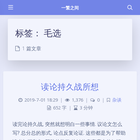
一繁之间
标签：
毛选
1 篇文章
读论持久战所想
2019-7-01 18:29
|
1,376
|
0
|
杂谈
652 字
|
3 分钟
读完论持久战, 突然就想明白一些事情. 议论文怎么
写? 总分总的形式, 论点反复论证. 这些都是为了帮助