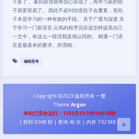
子多了， 看到原理就有信心实现了，再学习新的轮
子就更容易了。 因此不必纠结造轮子会重复，造轮
子本是学习的一种有效的手段。 关于广度与深度 关
于学习一门新语言 云风的程序员应该怎样提高自己
一文中，有这么一段话我是很认同的。 精通一门语
言是最基本的要求。所谓精…
编程思考
夜间模式
Sans Serif
Serif
Copyright ©2023 版权所有 一繁
浅阴影
深阴影
Theme
Argon
本站已安全运行：1355天15小时19分30秒
关闭
日落
暗化
灰度
| 耗时 0.049 秒 | 查询 46 次 | 内存 7.92 MB |