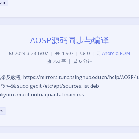
om
AOSP源码同步与编译
2019-3-28 18:02
|
1,907
|
0
|
Android
,
ROM
783 字
|
8 分钟
: https://mirrors.tuna.tsinghua.edu.cn/help/AOSP/ u
sudo gedit /etc/apt/sources.list deb
.aliyun.com/ubuntu/ quantal main res…
om