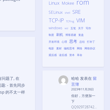
rom
Linux
Mokee
SRE
SELinux
shell
TCP-IP
VIM
TCPing
windows
wsl
五笔
关于
写作
刷机
制度
博客搭建
复盘
思考
开发环境
心理
总结
打补丁
电影
素材
编程思考
网络
网络协议
观后感
读后感
资本
革命
有问题了, 在
哈哈
发表在
留
言簿
题: - 首先同步
2023年11月28日
osp 的不太一样
你好，方便加一
下
QQ929728742…