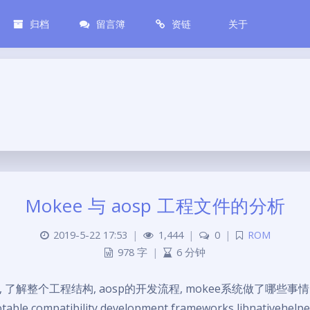
归档
留言簿
资链
关于
Mokee 与 aosp 工程文件的分析
2019-5-22 17:53
|
1,444
|
0
|
ROM
978 字
|
6 分钟
了解整个工程结构, aosp的开发流程, mokee系统做了哪些事情 mo
otable compatibility development frameworks libnativehelp