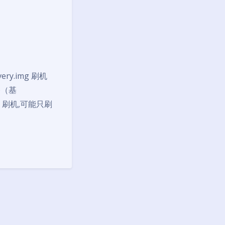
very.img 刷机
o（基
统。刷机,可能只刷
夜间模式
Sans Serif
Serif
浅阴影
深阴影