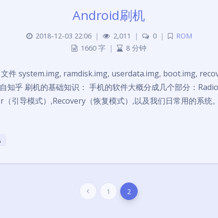
Android刷机
2018-12-03 22:06
|
2,011
|
0
|
ROM
1660 字
|
8 分钟
ystem.img, ramdisk.img, userdata.img, boot.img, reco
自知乎 刷机的基础知识： 手机的软件大概分成几个部分：Radi
ader（引导模式）,Recovery（恢复模式）,以及我们日常用的系
机
1
2