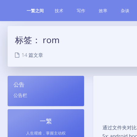
技术
写作
效率
杂谈
一繁之间
标签：
rom
14 篇文章
公告
公告栏
一繁
通过文件夹对比, 
人生艰难，掌握主动权
5x: android bo