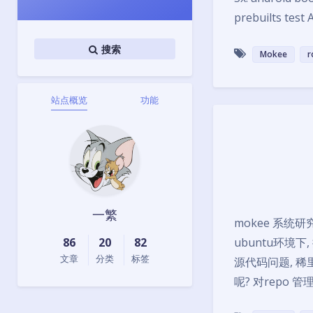
prebuilts test
搜索
Mokee
r
站点概览
功能
一繁
mokee 系统研
86
20
82
ubuntu环境下
文章
分类
标签
源代码问题, 稀里
呢? 对repo 