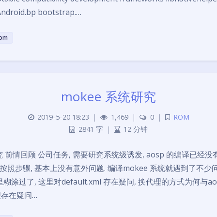
 Android.bp bootstrap.…
om
mokee 系统研究
2019-5-20 18:23
|
1,469
|
0
|
ROM
2841 字
|
12 分钟
究 前情回顾 公司任务, 需要研究系统级诱发, aosp 的编译已经没
, 按照步骤, 基本上没有意外问题. 编译mokee 系统就遇到了不少问
糊涂过了, 这里对default.xml 存在疑问, 换代理的方式为何与a
管理存在疑问…