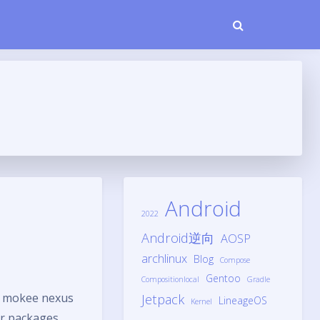
Android
2022
Android逆向
AOSP
archlinux
Blog
Compose
Gentoo
Compositionlocal
Gradle
kee nexus
Jetpack
LineageOS
Kernel
er packages