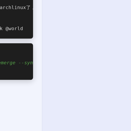
chlinux了， 网速实现太慢， 没法玩。
k @world
emerge --sync 已经sync后， 再update 还是