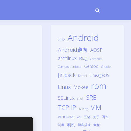
Android
2022
Android逆向
AOSP
archlinux
Blog
Compose
Gentoo
Compositionlocal
Gradle
Jetpack
LineageOS
Kernel
rom
Linux
Mokee
SRE
SELinux
shell
TCP-IP
VIM
TCPing
windows
wsl
五笔
关于
写作
刷机
制度
博客搭建
复盘