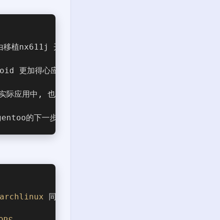
开始由移植nx611j 开始起念头, 也不过是5个月, 至少gent
droid 更加得心应手, 最好发现远远没有那么简单.
实际应用中, 也不过是对路由器的简单配置, vpn 的配置. 
gentoo的下一步学习, 也停滞了三个月了, 这样一算, 真正
archlinux
 同样也是很慢， 下载也很慢. 编译可以忍受，