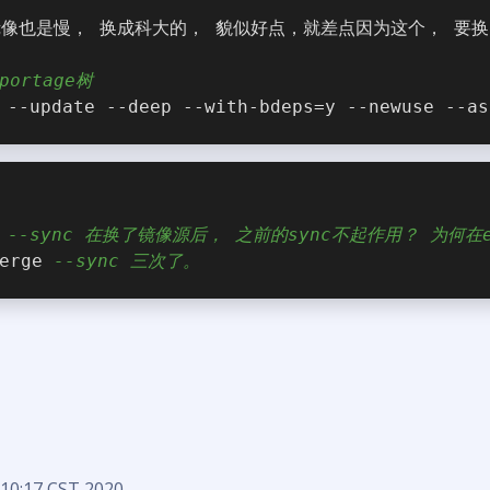
像也是慢， 换成科大的， 貌似好点，就差点因为这个， 要换ar
portage树
 --update --deep --with-bdeps=y --newuse --as
 
--sync 在换了镜像源后， 之前的sync不起作用？ 为何在
erge 
--sync 三次了。
10:17 CST 2020