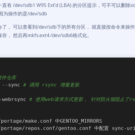
有 /dev/sdb1 W95 Ext’d (LBA) 的分区提示，可不可以删除
为操作的是/dev/sdb
了， 可以查看到/dev/sdb下的所有分区， 就直接按命令来操作，
存， 然后再mkfs.ext4 /dev/sdb6格式化。
软件仓库
 --sync 
# 调用 rsync 增量更新
-webrsync 
# 使用web请求方式更新， 针对防火墙阻止了rs
像
portage/make.conf 中GENTOO_MIRRORS
portage/repos.conf/gentoo.conf 中配置 sync-ur