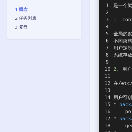
是一个架
概念
任务列表
1.
 con
复盘
全局的默认
不同架构
用户定制的
系统存放的
2.
 用
在/et
用户可创
* 
pack
    p
* 
pack
    