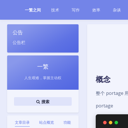
技术
写作
效率
杂谈
一繁之间
公告
公告栏
一繁
概念
人生艰难，掌握主动权
整个 portage 
搜索
portage
文章目录
站点概览
功能