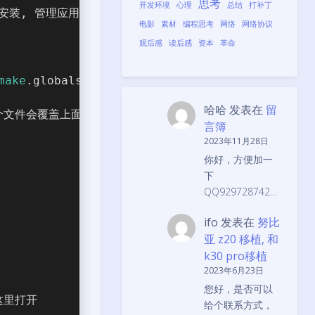
思考
开发环境
心理
总结
打补丁
，安装, 管理应用
电影
素材
编程思考
网络
网络协议
观后感
读后感
资本
革命
make
.globals
哈哈
发表在
留
个文件会覆盖上面两个默认配置， 配置的示例在 /usr/share/po
言簿
2023年11月28日
你好，方便加一
下
QQ929728742…
ifo
发表在
努比
亚 z20 移植, 和
k30 pro移植
2023年6月23日
您好，是否可以
这里打开
给个联系方式，