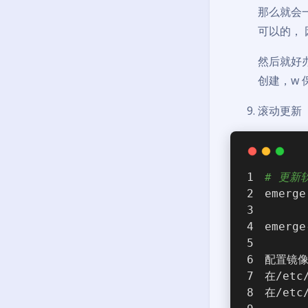
那么就会一直
可以的， 因
然后就好办
创建，w 保
滚动更新
# 更新
emerge
emerge
配置镜
在/etc/
在/etc/