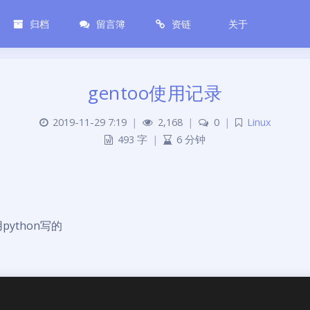
归档
留言簿
资链
关于
gentoo使用记录
2019-11-29 7:19
|
2,168
|
0
|
Linux
493 字
|
6 分钟
用python写的