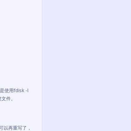
使用fdisk -l
建文件。
b就不可以再重写了，