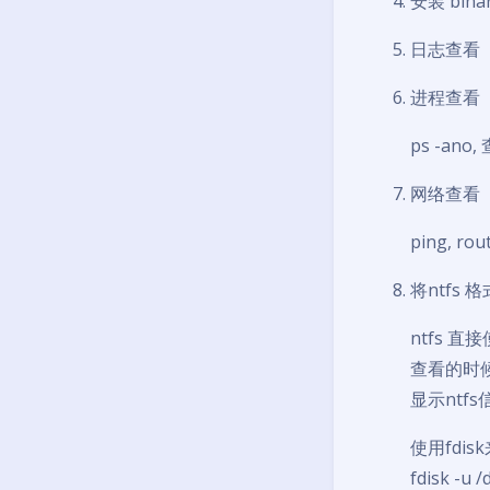
安装 bina
日志查看
进程查看
ps -an
网络查看
ping, rout
将ntfs 
ntfs 直
查看的时候
显示ntf
使用fdis
fdisk 