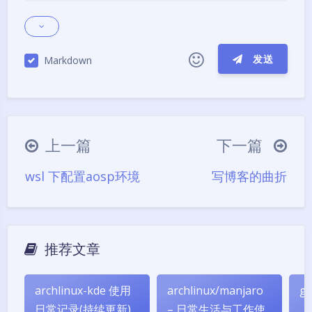
发送
Markdown
|´・ω・)ノ
ヾ(≧∇≦*)ゝ
(☆ω☆)
（╯‵□′）╯︵┴─┴
￣﹃￣
(/ω＼)
上一篇
下一篇
∠( ᐛ 」∠)＿
(๑•̀ㅁ•́ฅ)
→_→
wsl 下配置aosp环境
写博客的曲折
୧(๑•̀⌄•́๑)૭
٩(ˊᗜˋ*)و
(ノ°ο°)ノ
(´இ皿இ｀)
⌇●﹏●⌇
(ฅ´ω`ฅ)
(╯°A°)╯︵○○○
φ(￣∇￣o)
推荐文章
ヾ(´･ ･｀｡)ノ"
( ง ᵒ̌皿ᵒ̌)ง⁼³₌₃
(ó﹏ò｡)
Σ(っ °Д °;)っ
( ,,´･ω･)ﾉ"(´っω･｀｡)
archlinux-kde 使用
archlinux/manjaro
g
╮(╯▽╰)╭
o(*////▽////*)q
＞﹏＜
日常记录(持续更新)
– 日常生活与工作使