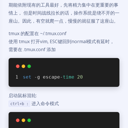
期能依附现有的工具最好，先将精力集中在更重要的事
情上， 但是时间战线拉长的话，操作系统是绕不开的一
座山。因此，有空就爬一点，慢慢的就征服了这座山。
tmux 的配置在 ~/.tmux.conf
使用 tmux 打开vim, ESC键回到normal模式有延时，
需要在 .tmux.conf 添加
set
 -g escape-
time
20
启动鼠标混轮:
进入命令模式
ctrl+b :