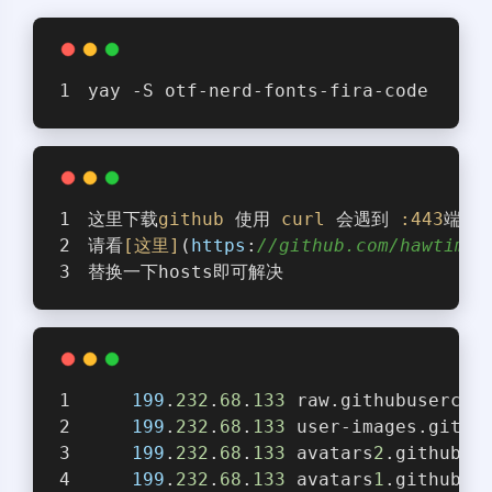
yay -S otf-nerd-fonts-fira-code
这里下载
github
 使用 
curl
 会遇到 
:443
端口
请看
[这里]
(
https
:
//github.com/hawtim/b
替换一下hosts即可解决
199
.
232
.
68
.
133
 raw.githubusercon
199
.
232
.
68
.
133
 user-images.githu
199
.
232
.
68
.
133
 avatars
2
.githubus
199
.
232
.
68
.
133
 avatars
1
.githubus