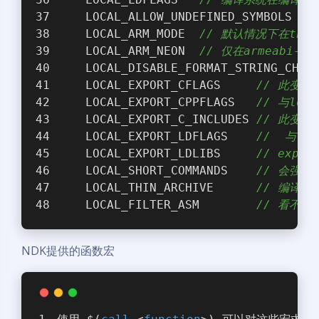
    LOCAL_ALLOW_UNDEFINED_SYMBOLS   
    LOCAL_ARM_MODE  
// 默认情况下在thu
    LOCAL_ARM_NEON  
// 仅在armeabi-
    LOCAL_DISABLE_FORMAT_STRING_CHEC
    LOCAL_EXPORT_CFLAGS     
// 此变量用
    LOCAL_EXPORT_CPPFLAGS   
// 与loc
    LOCAL_EXPORT_C_INCLUDES 
// 此变量与
    LOCAL_EXPORT_LDFLAGS    
//  与lo
    LOCAL_EXPORT_LDLIBS     
// exp
    LOCAL_SHORT_COMMANDS    
// 会强
    LOCAL_THIN_ARCHIVE      
// 编译
    LOCAL_FILTER_ASM        
// 看不太
NDK提供的函数宏