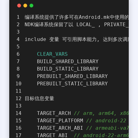
编译系统提供了许多可在Android.mk中使用的
NDK编译系统保留了以 LOCAL_ , PRIVATE_ 
include 变量 可引用脚本能力, 达到多次调用
CLEAR_VARS
    BUILD_SHARED_LIBRARY
    BUILD_STATIC_LIBRARY
    PREBUILT_SHARED_LIBRARY
    PREBUILT_STATIC_LIBRARY
目标信息变量
    TARGET_ARCH 
// arm, arm64, x86, 
    TARGET_PLATFORM 
// android-22
    TARGET_ARCH_ABI 
// armeabi-va7, 
    TARGET_ABI  
// android-22-arm64-