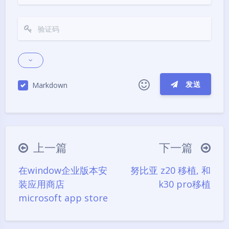
发送
Markdown
|´・ω・)ノ
ヾ(≧∇≦*)ゝ
(☆ω☆)
（╯‵□′）╯︵┴─┴
￣﹃￣
(/ω＼)
上一篇
下一篇
∠( ᐛ 」∠)＿
(๑•̀ㅁ•́ฅ)
→_→
在window企业版本安
努比亚 z20 移植, 和
୧(๑•̀⌄•́๑)૭
٩(ˊᗜˋ*)و
(ノ°ο°)ノ
装应用商店
k30 pro移植
(´இ皿இ｀)
⌇●﹏●⌇
(ฅ´ω`ฅ)
microsoft app store
(╯°A°)╯︵○○○
φ(￣∇￣o)
ヾ(´･ ･｀｡)ノ"
( ง ᵒ̌皿ᵒ̌)ง⁼³₌₃
(ó﹏ò｡)