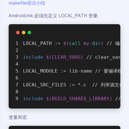
makefile语法小结
Android.mk 必须先定义 LOCAL_PATH 变量:
LOCAL_PATH := 
$(
call
 my-
dir
)
 // 编译
include
$(CLEAR_VARS)
 // clear_var
LOCAL_MODULE := lib-name // 
LOCAL_SRC_FILES := *.c  // 列举源
include
$(BUILD_SHARED_LIBRARY)
 // b
变量和宏