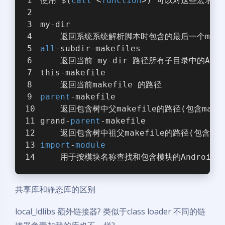
使用 $(
call
 <
function
>) 可以对这些宏求值
my-dir
    返回系统系统解析脚本时包含的最后一个make
all
-subdir-makefiles
    返回当前 my-dir 路径所有子目录中的An
this-makefile
    返回当前makefile 的路径
parent
-makefile
    返回包含树中父makefile的路径(包含makef
grand-
parent
-makefile
    返回包含树中祖父makefile的路径(包含父mak
import
-
module
    用于按模块名称查找和包含模块的Android.m
共享库和静态库的区别
local_ldlibs 额外链接器? 类似于class loader 不同的链