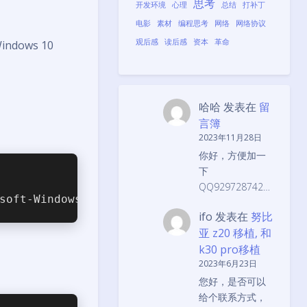
思考
开发环境
心理
总结
打补丁
电影
素材
编程思考
网络
网络协议
观后感
读后感
资本
革命
Windows 10
哈哈
发表在
留
言簿
2023年11月28日
你好，方便加一
下
QQ929728742…
soft-Windows-Subsystem-Linux /all /norestart
ifo
发表在
努比
亚 z20 移植, 和
k30 pro移植
2023年6月23日
您好，是否可以
给个联系方式，