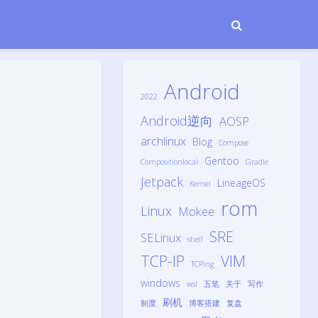
Android
2022
Android逆向
AOSP
archlinux
Blog
Compose
Gentoo
Compositionlocal
Gradle
Jetpack
LineageOS
Kernel
rom
Linux
Mokee
SRE
SELinux
shell
TCP-IP
VIM
TCPing
windows
wsl
五笔
关于
写作
刷机
制度
博客搭建
复盘