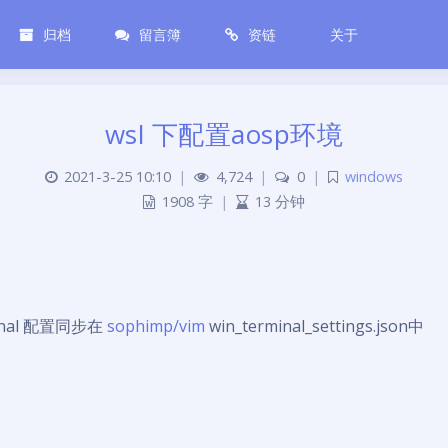
归档
留言簿
资链
关于
wsl 下配置aosp环境
2021-3-25 10:10
|
4,724
|
0
|
windows
1908 字
|
13 分钟
minal 配置同步在
sophimp/vim
win_terminal_settings.json中