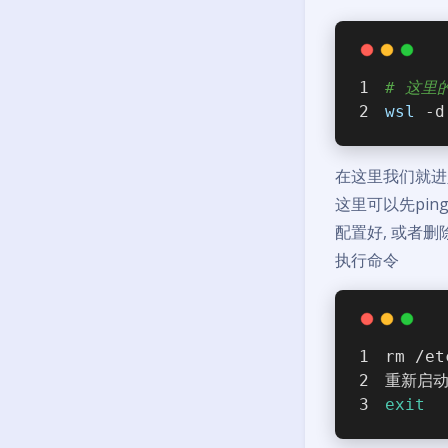
# 这里
wsl
 -d
在这里我们就进入了
这里可以先ping一
配置好, 或者
执行命令
rm /et
重新启动A
exit