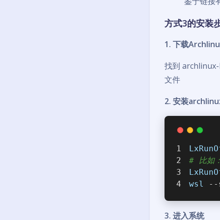
鉴于链接
方式3的安装步骤 (
1. 下载Archlin
找到 archlinu
文件
2. 安装archlin
LxRunO
# 比如
LxRunO
wsl
 --
3. 进入系统