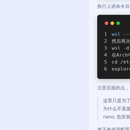
执行上述命令后会退出
wsl
 --
然后再次
wsl -d
在Arc
cd /et
explor
注意后面的点，执
这里只是为了方
为什么不直接在
nano, 也
接下来就是配置a