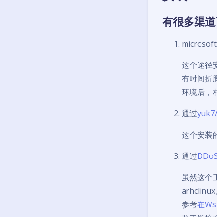
有很多渠道
microsof
这个途径
有时间折腾
环境后，
通过
yuk7/
这个安装
通过
DDoSo
虽然这个
arhclinu
参考
在Wsl