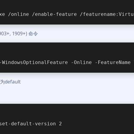
xe /online /enable-feature /featurename:Virtu
903+, 1909+) 命令
-WindowsOptionalFeature -Online -FeatureName 
为default
set-default-version 2