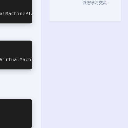
跟您学习交流…
alMachinePlatform /all /norestart
VirtualMachinePlatform -NoRestart