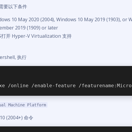
2 需要以下条件
ows 10 May 2020 (2004), Windows 10 May 2019 (1903), or 
mber 2019 (1909) or later
S打开 Hyper-V Virtualization 支持
shell, 执行
xe /online /enable-feature /featurename:Micro
ual Machine Platform
10 (2004+) 命令