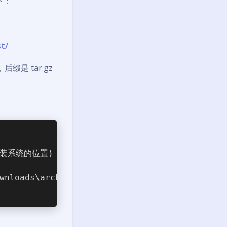
下：
st/
，后缀是 tar.gz
安装系统的位置) -r root.x
86
_
64
wnloads\archlinux-bootstrap-
2020
.
10
.
01
-x
86
_
6