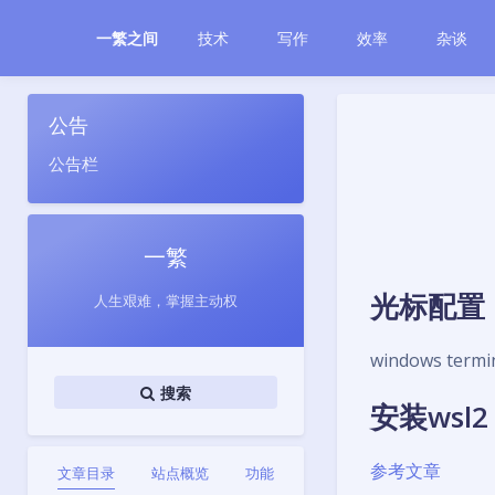
技术
写作
效率
杂谈
一繁之间
公告
公告栏
一繁
光标配置
人生艰难，掌握主动权
windows ter
搜索
安装wsl2
参考文章
文章目录
站点概览
功能